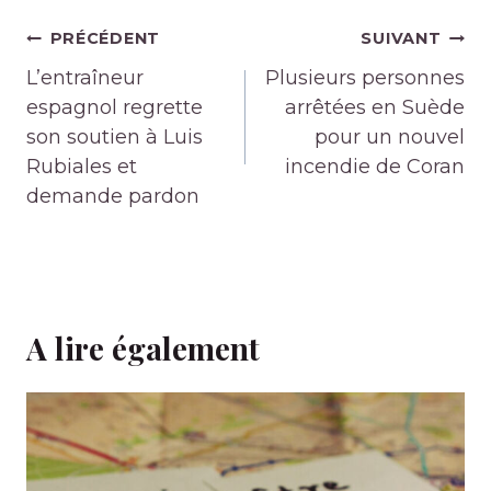
Navigation
PRÉCÉDENT
SUIVANT
de
L’entraîneur
Plusieurs personnes
l’article
espagnol regrette
arrêtées en Suède
son soutien à Luis
pour un nouvel
Rubiales et
incendie de Coran
demande pardon
A lire également