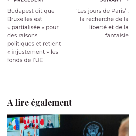
Navigation
PRÉCÉDENT
SUIVANT
de
Budapest dit que
‘Les jours de Paris’ :
l’article
Bruxelles est
la recherche de la
« partialisée » pour
liberté et de la
des raisons
fantaisie
politiques et retient
« injustement » les
fonds de l’UE
A lire également