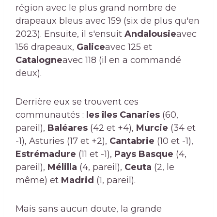
région avec le plus grand nombre de
drapeaux bleus avec 159 (six de plus qu'en
2023). Ensuite, il s'ensuit
Andalousie
avec
156 drapeaux,
Galice
avec 125 et
Catalogne
avec 118 (il en a commandé
deux).
Derrière eux se trouvent ces
communautés :
les îles Canaries
(60,
pareil),
Baléares
(42 et +4),
Murcie
(34 et
-1), Asturies (17 et +2),
Cantabrie
(10 et -1),
Estrémadure
(11 et -1),
Pays Basque
(4,
pareil),
Mélilla
(4, pareil),
Ceuta
(2, le
même) et
Madrid
(1, pareil).
Mais sans aucun doute, la grande