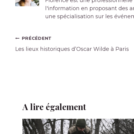
Florence est une professionnelle 
l'information en proposant des art
une spécialisation sur les événe
Navigation
PRÉCÉDENT
de
Les lieux historiques d’Oscar Wilde à Paris
l’article
A lire également