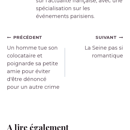
sur l'actualité française, avec une
spécialisation sur les
événements parisiens.
Navigation
PRÉCÉDENT
SUIVANT
de
Un homme tue son
La Seine pas si
l’article
colocataire et
romantique
poignarde sa petite
amie pour éviter
d'être dénoncé
pour un autre crime
A lire également