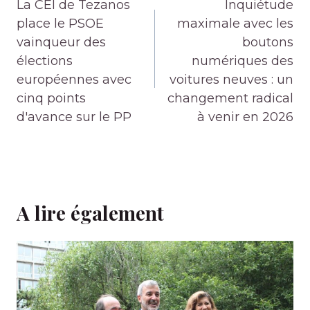
de
La CEI de Tezanos
Inquiétude
l’article
place le PSOE
maximale avec les
vainqueur des
boutons
élections
numériques des
européennes avec
voitures neuves : un
cinq points
changement radical
d'avance sur le PP
à venir en 2026
A lire également