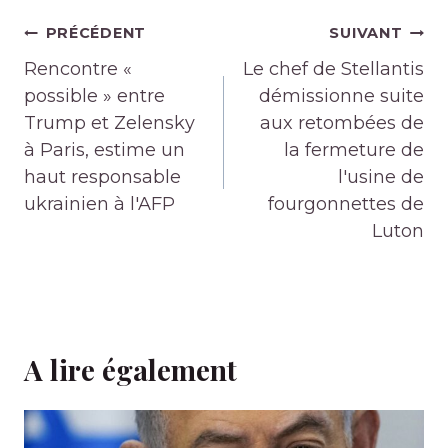
Navigation
PRÉCÉDENT
SUIVANT
de
Rencontre «
Le chef de Stellantis
l’article
possible » entre
démissionne suite
Trump et Zelensky
aux retombées de
à Paris, estime un
la fermeture de
haut responsable
l'usine de
ukrainien à l'AFP
fourgonnettes de
Luton
A lire également