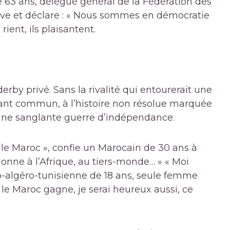
63 ans, délégué général de la Fédération des
ève et déclare : « Nous sommes en démocratie
rient, ils plaisantent.
rby privé. Sans la rivalité qui entourerait une
sant commun, à l’histoire non résolue marquée
r une sanglante guerre d’indépendance.
c le Maroc », confie un Marocain de 30 ans à
 donne à l’Afrique, au tiers-monde… » « Moi
co-algéro-tunisienne de 18 ans, seule femme
si le Maroc gagne, je serai heureux aussi, ce