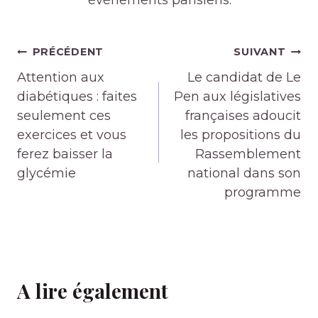
événements parisiens.
Navigation
PRÉCÉDENT
SUIVANT
de
Attention aux
Le candidat de Le
l’article
diabétiques : faites
Pen aux législatives
seulement ces
françaises adoucit
exercices et vous
les propositions du
ferez baisser la
Rassemblement
glycémie
national dans son
programme
A lire également