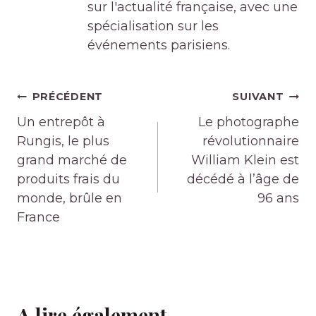
sur l'actualité française, avec une
spécialisation sur les
événements parisiens.
Navigation
PRÉCÉDENT
SUIVANT
de
Un entrepôt à
Le photographe
l’article
Rungis, le plus
révolutionnaire
grand marché de
William Klein est
produits frais du
décédé à l’âge de
monde, brûle en
96 ans
France
A lire également