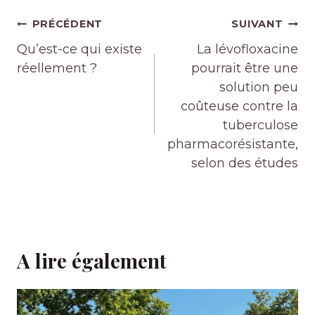
Navigation
PRÉCÉDENT
SUIVANT
de
Qu’est-ce qui existe
La lévofloxacine
l’article
réellement ?
pourrait être une
solution peu
coûteuse contre la
tuberculose
pharmacorésistante,
selon des études
A lire également