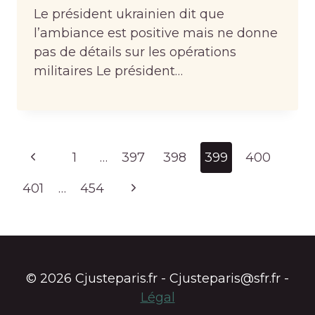
Le président ukrainien dit que
l’ambiance est positive mais ne donne
pas de détails sur les opérations
militaires Le président…
Page
Previous
1
…
397
398
399
400
navigation
Page
Next
401
…
454
Page
© 2026 Cjusteparis.fr - Cjusteparis@sfr.fr -
Légal