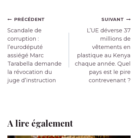
Navigation
PRÉCÉDENT
SUIVANT
de
Scandale de
L’UE déverse 37
l’article
corruption :
millions de
l’eurodéputé
vêtements en
assiégé Marc
plastique au Kenya
Tarabella demande
chaque année. Quel
la révocation du
pays est le pire
juge d’instruction
contrevenant ?
A lire également