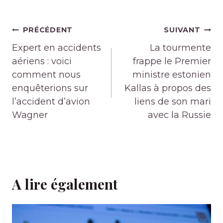
Navigation
PRÉCÉDENT
SUIVANT
de
Expert en accidents
La tourmente
l’article
aériens : voici
frappe le Premier
comment nous
ministre estonien
enquêterions sur
Kallas à propos des
l’accident d’avion
liens de son mari
Wagner
avec la Russie
A lire également