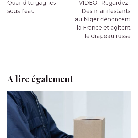
de
Quand tu gagnes
VIDEO : Regardez :
l’article
sous l’eau
Des manifestants
au Niger dénoncent
la France et agitent
le drapeau russe
A lire également