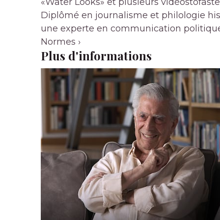
«Water Looks» et plusieurs vidéostofastes
Diplômé en journalisme et philologie his
une experte en communication politique
Normes
›
Plus d'informations