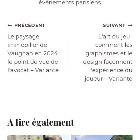
événements parisiens.
Navigation
PRÉCÉDENT
SUIVANT
de
Le paysage
L'art du jeu :
l’article
immobilier de
comment les
Vaughan en 2024 :
graphismes et le
le point de vue de
design façonnent
l'avocat – Variante
l'expérience du
joueur – Variante
A lire également