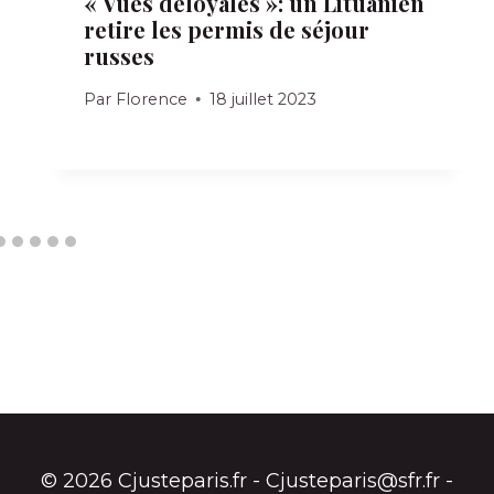
« Vues déloyales »: un Lituanien
retire les permis de séjour
russes
Par
Florence
18 juillet 2023
© 2026 Cjusteparis.fr - Cjusteparis@sfr.fr -