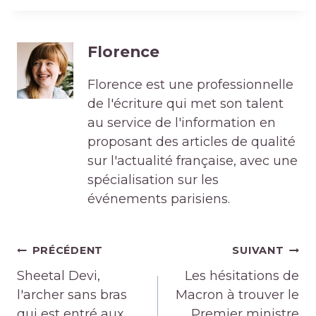
Florence
Florence est une professionnelle
de l'écriture qui met son talent
au service de l'information en
proposant des articles de qualité
sur l'actualité française, avec une
spécialisation sur les
événements parisiens.
Navigation
PRÉCÉDENT
SUIVANT
de
Sheetal Devi,
Les hésitations de
l’article
l'archer sans bras
Macron à trouver le
qui est entré aux
Premier ministre