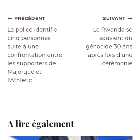
Navigation
PRÉCÉDENT
SUIVANT
de
La police identifie
Le Rwanda se
l’article
cinq personnes
souvient du
suite à une
génocide 30 ans
confrontation entre
après lors d'une
les supporters de
cérémonie
Majorque et
l'Athletic
A lire également