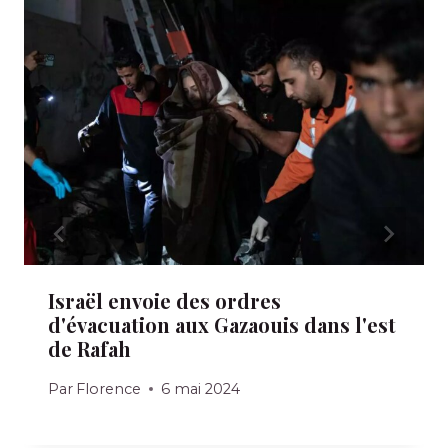
Israël envoie des ordres
d'évacuation aux Gazaouis dans l'est
de Rafah
Par
Florence
6 mai 2024