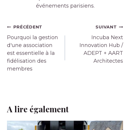
événements parisiens.
Navigation
PRÉCÉDENT
SUIVANT
de
Pourquoi la gestion
Incuba Next
l’article
d'une association
Innovation Hub /
est essentielle à la
ADEPT + AART
fidélisation des
Architectes
membres
A lire également