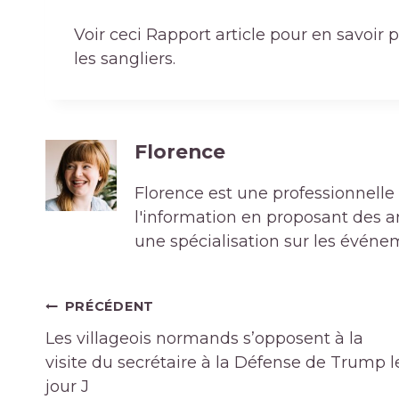
Voir ceci
Rapport
article pour en savoir 
les sangliers
.
Florence
Florence est une professionnelle 
l'information en proposant des art
une spécialisation sur les événe
Navigation
PRÉCÉDENT
de
Les villageois normands s’opposent à la
l’article
visite du secrétaire à la Défense de Trump l
jour J