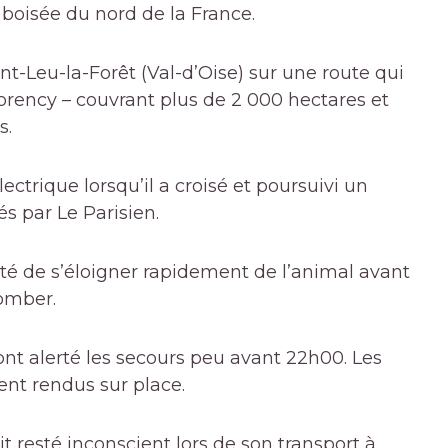
boisée du nord de la France.
int-Leu-la-Forêt (Val-d’Oise) sur une route qui
orency – couvrant plus de 2 000 hectares et
s.
électrique
lorsqu’il a croisé et poursuivi un
tés par
Le Parisien
.
tenté de s’éloigner rapidement de l’animal avant
tomber.
ont alerté les secours peu avant 22h00. Les
ent rendus sur place.
it resté inconscient lors de son transport à