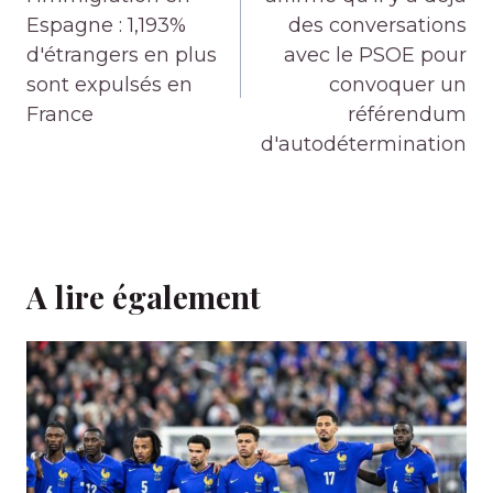
l’article
Espagne : 1,193%
des conversations
d'étrangers en plus
avec le PSOE pour
sont expulsés en
convoquer un
France
référendum
d'autodétermination
A lire également