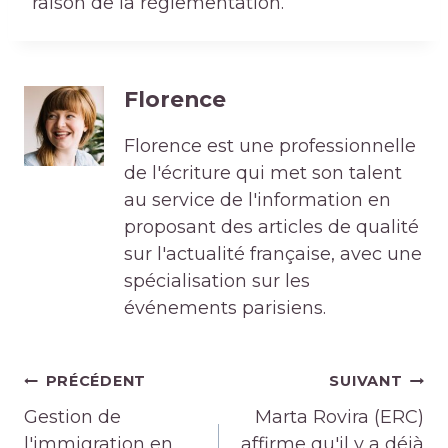
raison de la réglementation.
Florence
Florence est une professionnelle
de l'écriture qui met son talent
au service de l'information en
proposant des articles de qualité
sur l'actualité française, avec une
spécialisation sur les
événements parisiens.
Navigation
PRÉCÉDENT
SUIVANT
de
Gestion de
Marta Rovira (ERC)
l'immigration en
affirme qu'il y a déjà