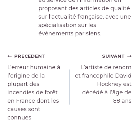
au service de l'information en
proposant des articles de qualité
sur l'actualité française, avec une
spécialisation sur les
événements parisiens.
Navigation
PRÉCÉDENT
SUIVANT
de
L’erreur humaine à
L’artiste de renom
l’article
l’origine de la
et francophile David
plupart des
Hockney est
incendies de forêt
décédé à l’âge de
en France dont les
88 ans
causes sont
connues