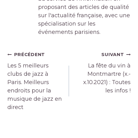
proposant des articles de qualité
sur l'actualité française, avec une
spécialisation sur les
événements parisiens.
Navigation
PRÉCÉDENT
SUIVANT
de
Les 5 meilleurs
La fête du vin à
l’article
clubs de jazz à
Montmartre (x.-
Paris. Meilleurs
x.10.2021) : Toutes
endroits pour la
les infos !
musique de jazz en
direct