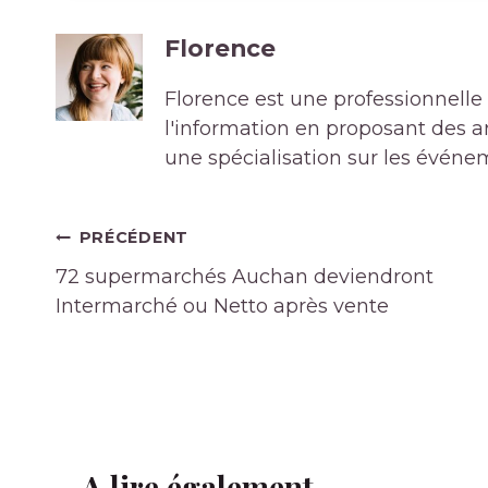
Florence
Florence est une professionnelle 
l'information en proposant des art
une spécialisation sur les événe
Navigation
PRÉCÉDENT
de
72 supermarchés Auchan deviendront
l’article
Intermarché ou Netto après vente
A lire également