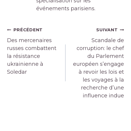
spécialisation sur les
événements parisiens.
Navigation
PRÉCÉDENT
SUIVANT
de
Des mercenaires
Scandale de
l’article
russes combattent
corruption: le chef
la résistance
du Parlement
ukrainienne à
européen s’engage
Soledar
à revoir les lois et
les voyages à la
recherche d’une
influence indue