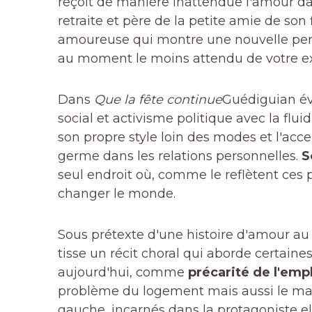
reçoit de manière inattendue l'amour dans
retraite et père de la petite amie de son 
amoureuse qui montre une nouvelle persp
au moment le moins attendu de votre ex
Dans
Que la fête continue
Guédiguian é
social et activisme politique avec la flui
son propre style loin des modes et l'acc
germe dans les relations personnelles.
S
seul endroit où, comme le reflètent ce
changer le monde.
Sous prétexte d'une histoire d'amour 
tisse un récit choral qui aborde certain
aujourd'hui, comme
précarité de l'emp
problème du logement mais aussi le ma
gauche, incarnés dans la protagoniste 