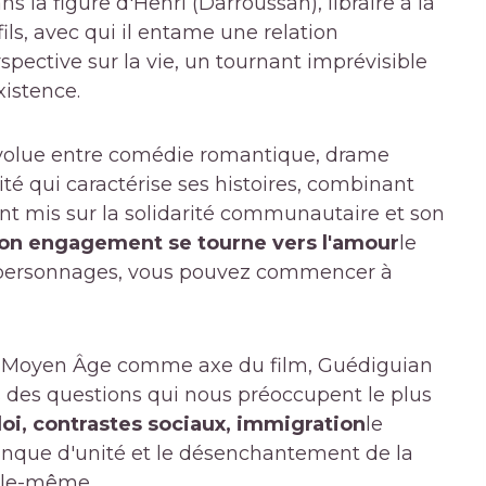
 la figure d'Henri (Darroussan), libraire à la
fils, avec qui il entame une relation
ective sur la vie, un tournant imprévisible
istence.
volue entre comédie romantique, drame
dité qui caractérise ses histoires, combinant
ent mis sur la solidarité communautaire et son
on engagement se tourne vers l'amour
le
s personnages, vous pouvez commencer à
au Moyen Âge comme axe du film, Guédiguian
es des questions qui nous préoccupent le plus
loi, contrastes sociaux, immigration
le
nque d'unité et le désenchantement de la
elle-même.