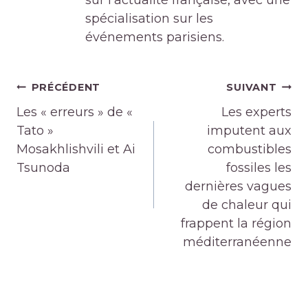
spécialisation sur les
événements parisiens.
Navigation
PRÉCÉDENT
SUIVANT
de
Les « erreurs » de «
Les experts
l’article
Tato »
imputent aux
Mosakhlishvili et Ai
combustibles
Tsunoda
fossiles les
dernières vagues
de chaleur qui
frappent la région
méditerranéenne