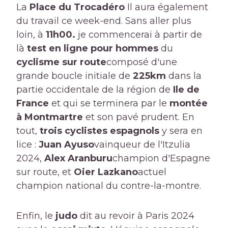
La
Place du Trocadéro
Il aura également
du travail ce week-end. Sans aller plus
loin, à
11h00.
je commencerai à partir de
là
test en ligne pour hommes
du
cyclisme sur route
composé d'une
grande boucle initiale de
225km
dans la
partie occidentale de la région de
Ile de
France
et qui se terminera par le
montée
à Montmartre
et son pavé prudent. En
tout,
trois cyclistes espagnols
y sera en
lice :
Juan Ayuso
vainqueur de l'Itzulia
2024,
Alex Aranburu
champion d'Espagne
sur route, et
Oier Lazkano
actuel
champion national du contre-la-montre.
Enfin, le
judo
dit au revoir à Paris 2024