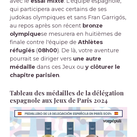
avec le
essai mixte
. L'équipe espagnole,
qui participera avec certains de ses
judokas olympiques et sans Fran Garrigós,
au repos après son récent
bronze
olympique
se mesurera en huitièmes de
finale contre l'équipe de
Athlètes
réfugiés
(
08h00
). De là, votre aventure
pourrait se diriger vers
une autre
médaille
dans ces Jeux ou
y clôturer le
chapitre parisien
.
Tableau des médailles de la délégation
espagnole aux Jeux de Paris 2024