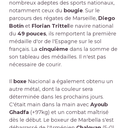
nombreux adeptes des sports nationaux,
notamment ceux du
bougie
. Sur le
parcours des régates de Marseille,
Diego
Botín
et
Florian Trittel
le navire national
du
49 pouces
, ils remportent la première
médaille d'or de l'Espagne sur le sol
français. La
cinquième
dans la somme de
son tableau des médailles. Il n'est pas
nécessaire de courir.
Il
boxe
Nacional a également obtenu un
autre métal, dont la couleur sera
déterminée dans les prochains jours.
C'était main dans la main avec
Ayoub
Ghadfa
(+97kg) et un combat maîtrisé
dès le début. Le boxeur de Marbella s'est
débarrassé de l'Arménien
Chaloyan
(5-0)