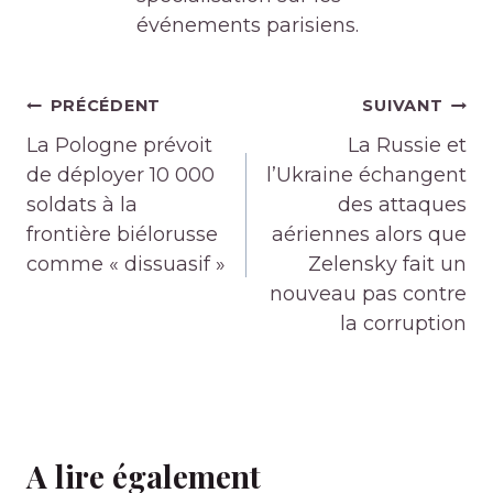
événements parisiens.
Navigation
PRÉCÉDENT
SUIVANT
de
La Pologne prévoit
La Russie et
l’article
de déployer 10 000
l’Ukraine échangent
soldats à la
des attaques
frontière biélorusse
aériennes alors que
comme « dissuasif »
Zelensky fait un
nouveau pas contre
la corruption
A lire également