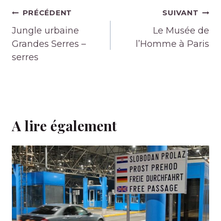
Navigation
PRÉCÉDENT
SUIVANT
de
Jungle urbaine
Le Musée de
l’article
Grandes Serres –
l’Homme à Paris
serres
A lire également