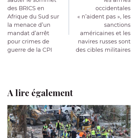
l’article
sauter le sommet
les armes
des BRICS en
occidentales
Afrique du Sud sur
« n’aident pas », les
la menace d’un
sanctions
mandat d’arrêt
américaines et les
pour crimes de
navires russes sont
guerre de la CPI
des cibles militaires
A lire également