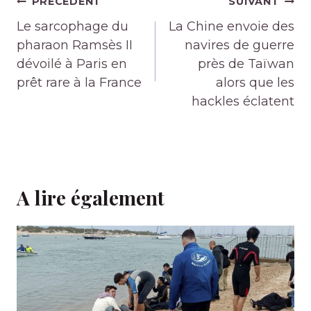
Navigation
PRÉCÉDENT
SUIVANT
de
Le sarcophage du
La Chine envoie des
l’article
pharaon Ramsès II
navires de guerre
dévoilé à Paris en
près de Taïwan
prêt rare à la France
alors que les
hackles éclatent
A lire également