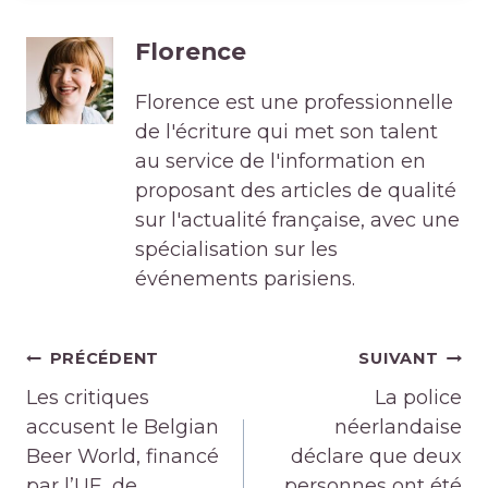
Florence
Florence est une professionnelle
de l'écriture qui met son talent
au service de l'information en
proposant des articles de qualité
sur l'actualité française, avec une
spécialisation sur les
événements parisiens.
Navigation
PRÉCÉDENT
SUIVANT
de
Les critiques
La police
l’article
accusent le Belgian
néerlandaise
Beer World, financé
déclare que deux
par l’UE, de
personnes ont été