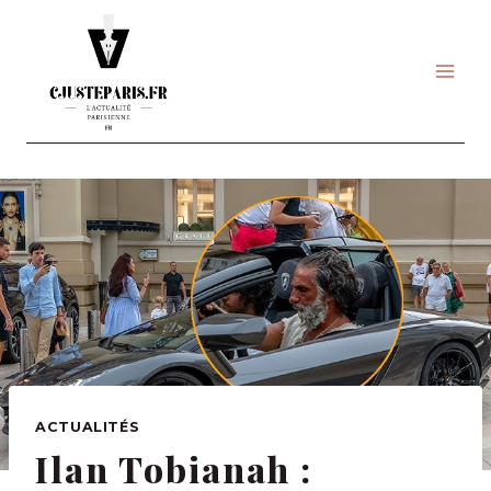
Skip
to
content
ACTUALITÉS
Ilan Tobianah :