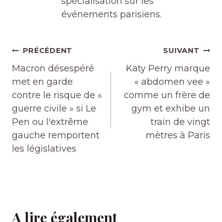
spécialisation sur les
événements parisiens.
Navigation
PRÉCÉDENT
SUIVANT
de
Macron désespéré
Katy Perry marque
l’article
met en garde
« abdomen vee »
contre le risque de «
comme un frère de
guerre civile » si Le
gym et exhibe un
Pen ou l'extrême
train de vingt
gauche remportent
mètres à Paris
les législatives
A lire également